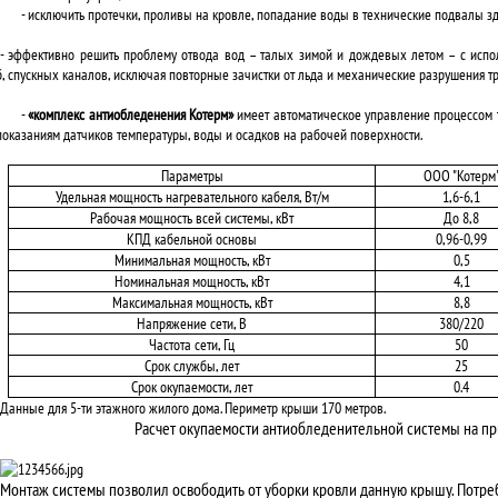
- исключить протечки, проливы на кровле, попадание воды в технические подвалы з
- эффективно решить проблему отвода вод – талых зимой и дождевых летом – с ис
б, спускных каналов, исключая повторные зачистки от льда и механические разрушения тр
-
«комплекс антиобледенения Котерм»
имеет автоматическое управление процессом 
показаниям датчиков температуры, воды и осадков на рабочей поверхности.
Параметры
ООО "Котерм
Удельная мощность нагревательного кабеля, Вт/м
1,6-6,1
Рабочая мощность всей системы, кВт
До 8,8
КПД кабельной основы
0,96-0,99
Минимальная мощность, кВт
0,5
Номинальная мощность, кВт
4,1
Максимальная мощность, кВт
8,8
Напряжение сети, В
380/220
Частота сети, Гц
50
Срок службы, лет
25
Срок окупаемости, лет
0.4
Данные для 5-ти этажного жилого дома. Периметр крыши 170 метров.
Расчет окупаемости антиобледенительной системы на п
Монтаж системы позволил освободить от уборки кровли данную крышу. Потре