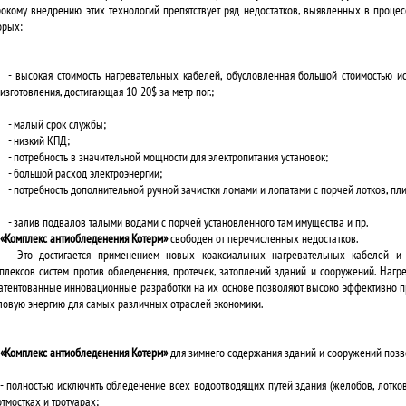
окому внедрению этих технологий препятствует ряд недостатков, выявленных в процес
орых:
- высокая стоимость нагревательных кабелей, обусловленная большой стоимостью
и
изготовления, достигающая 10-20$ за метр пог.;
- малый срок службы;
- низкий КПД;
- потребность в значительной мощности для электропитания установок;
- большой расход электроэнергии;
- потребность дополнительной ручной зачистки ломами и лопатами с порчей лотков, плитки
- залив подвалов талыми водами с порчей установленного там имущества и пр.
«Комплекс антиобледенения Котерм»
свободен от перечисленных недостатков.
Это достигается применением новых коаксиальных нагревательных кабелей
и
плексов систем против обледенения, протечек, затоплений зданий и сооружений. Наг
атентованные инновационные разработки на их основе позволяют высоко эффективно п
ловую энергию для самых различных отраслей экономики.
«Комплекс антиобледенения Котерм»
для зимнего содержания зданий и сооружений позв
- полностью исключить обледенение всех водоотводящих путей здания (желобов, лотков, 
отмостках и тротуарах;