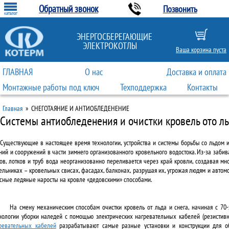
Обратный звонок
Позвонить
каталог
ЭНЕРГОСБЕРЕГАЮЩИЕ
ЭЛЕКТРОКОТЛЫ
Ваша корзина пуста
ГЛАВНАЯ
О нас
Доставка и оплата
Монтажные работы под ключ
Техподдержка
Контакты
Главная
»
СНЕГОТАЯНИЕ И АНТИОБЛЕДЕНЕНИЕ
Системы антиобледенения и очистки кровель ото ль
Существующие в настоящее время технологии, устройства и системы борьбы со льдом 
ний и сооружений в части зимнего организованного кровельного водостока. Из-за заб
ов, лотков и труб
вода неорганизованно переливается через край кровли, создавая
мно
ельниках – кровельных свисах, фасадах, балконах, разрушая их, угрожая людям и авто
сные ледяные наросты на кровле «дедовскими»
способами.
На смену механическим способам очистки кровель от льда и снега, начиная с 70-
нологии уборки наледей с помощью электрических нагревательных кабелей (резистивн
ревательных кабелей
разрабатывают самые разные установки и конструкции для об